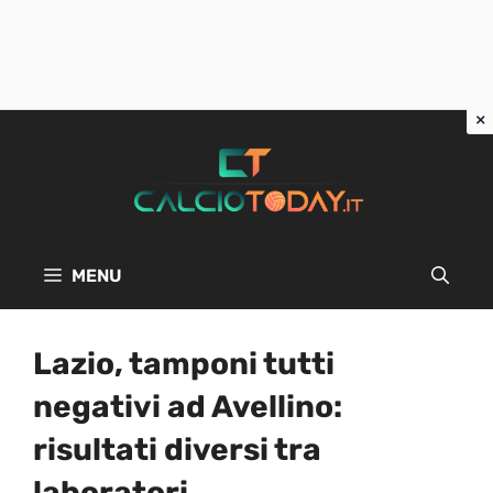
Vai
al
contenuto
MENU
Lazio, tamponi tutti
negativi ad Avellino:
risultati diversi tra
laboratori