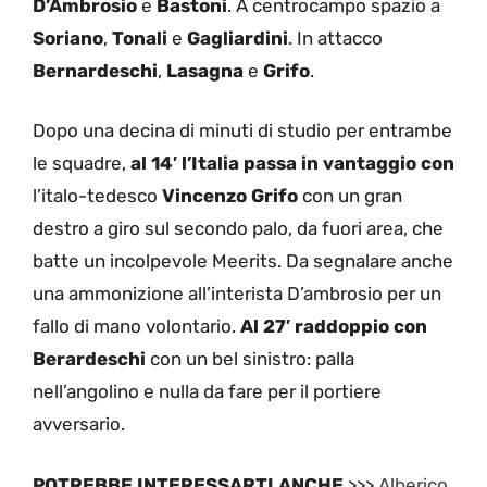
D’Ambrosio
e
Bastoni
. A centrocampo spazio a
Soriano
,
Tonali
e
Gagliardini
. In attacco
Bernardeschi
,
Lasagna
e
Grifo
.
Dopo una decina di minuti di studio per entrambe
le squadre,
al 14′ l’Italia passa in vantaggio con
l’italo-tedesco
Vincenzo Grifo
con un gran
destro a giro sul secondo palo, da fuori area, che
batte un incolpevole Meerits. Da segnalare anche
una ammonizione all’interista D’ambrosio per un
fallo di mano volontario.
Al 27′ raddoppio con
Berardeschi
con un bel sinistro: palla
nell’angolino e nulla da fare per il portiere
avversario.
POTREBBE INTERESSARTI ANCHE
>>>
Alberico