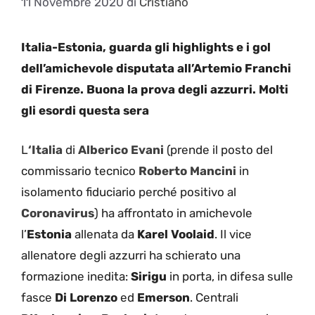
11 Novembre 2020
di
Cristiano
Italia-Estonia, guarda gli highlights e i gol
dell’amichevole disputata all’Artemio Franchi
di Firenze. Buona la prova degli azzurri. Molti
gli esordi questa sera
L
‘Italia
di
Alberico Evani
(prende il posto del
commissario tecnico
Roberto Mancini
in
isolamento fiduciario perché positivo al
Coronavirus
) ha affrontato in amichevole
l’
Estonia
allenata da
Karel Voolaid
. Il vice
allenatore degli azzurri ha schierato una
formazione inedita:
Sirigu
in porta, in difesa sulle
fasce
Di Lorenzo
ed
Emerson
. Centrali