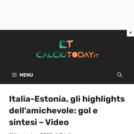
Vai
al
contenuto
MENU
Italia-Estonia, gli highlights
dell’amichevole: gol e
sintesi – Video