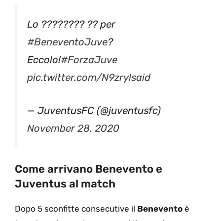
Lo ???????? ?? per
#BeneventoJuve
?
Eccolo!
#ForzaJuve
pic.twitter.com/N9zrylsaid
— JuventusFC (@juventusfc)
November 28, 2020
Come arrivano Benevento e
Juventus al match
Dopo 5 sconfitte consecutive il
Benevento
è