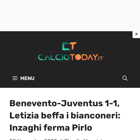
Vai
al
contenuto
MENU
Benevento-Juventus 1-1,
Letizia beffa i bianconeri:
Inzaghi ferma Pirlo