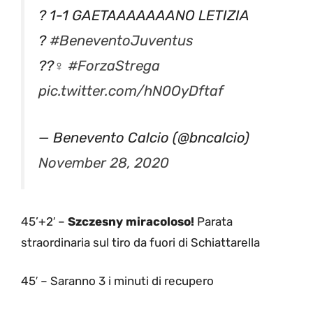
? 1-1 GAETAAAAAAANO LETIZIA
?
#BeneventoJuventus
??‍♀️
#ForzaStrega
pic.twitter.com/hN0OyDftaf
— Benevento Calcio (@bncalcio)
November 28, 2020
45’+2′ –
Szczesny miracoloso!
Parata
straordinaria sul tiro da fuori di Schiattarella
45′ – Saranno 3 i minuti di recupero