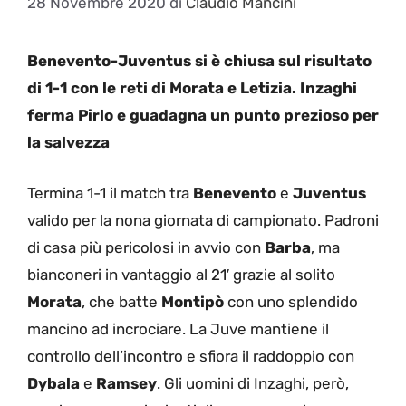
28 Novembre 2020
di
Claudio Mancini
Benevento-Juventus si è chiusa sul risultato
di 1-1 con le reti di Morata e Letizia. Inzaghi
ferma Pirlo e guadagna un punto prezioso per
la salvezza
Termina 1-1 il match tra
Benevento
e
Juventus
valido per la nona giornata di campionato. Padroni
di casa più pericolosi in avvio con
Barba
, ma
bianconeri in vantaggio al 21′ grazie al solito
Morata
, che batte
Montipò
con uno splendido
mancino ad incrociare. La Juve mantiene il
controllo dell’incontro e sfiora il raddoppio con
Dybala
e
Ramsey
. Gli uomini di Inzaghi, però,