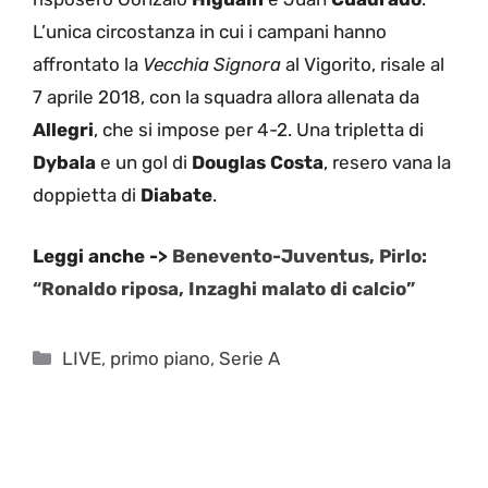
L’unica circostanza in cui i campani hanno
affrontato la
Vecchia Signora
al Vigorito, risale al
7 aprile 2018, con la squadra allora allenata da
Allegri
, che si impose per 4-2. Una tripletta di
Dybala
e un gol di
Douglas Costa
, resero vana la
doppietta di
Diabate
.
Leggi anche ->
Benevento-Juventus, Pirlo:
“Ronaldo riposa, Inzaghi malato di calcio”
Categorie
LIVE
,
primo piano
,
Serie A