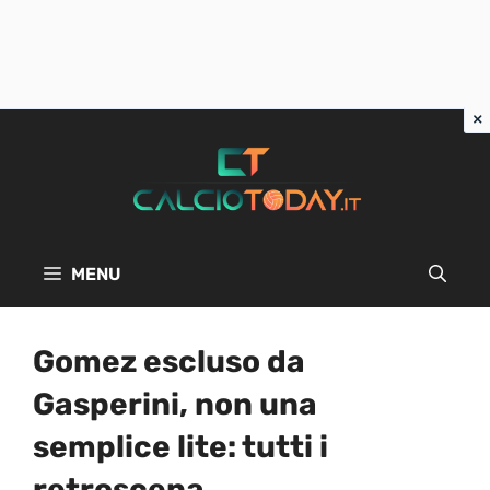
Vai
al
contenuto
MENU
Gomez escluso da
Gasperini, non una
semplice lite: tutti i
retroscena