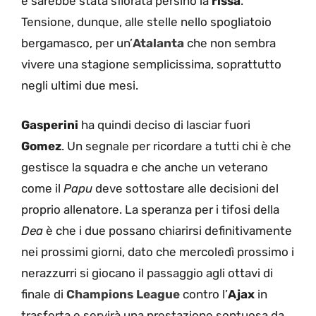
e sarebbe stata sfiorata persino la
rissa
.
Tensione, dunque, alle stelle nello spogliatoio
bergamasco, per un’
Atalanta
che non sembra
vivere una stagione semplicissima, soprattutto
negli ultimi due mesi.
Gasperini
ha quindi deciso di lasciar fuori
Gomez
. Un segnale per ricordare a tutti chi è che
gestisce la squadra e che anche un veterano
come il
Papu
deve sottostare alle decisioni del
proprio allenatore. La speranza per i tifosi della
Dea
è che i due possano chiarirsi definitivamente
nei prossimi giorni, dato che mercoledì prossimo i
nerazzurri si giocano il passaggio agli ottavi di
finale di
Champions
League
contro l’
Ajax
in
trasferta e servirà una prestazione sontuosa da