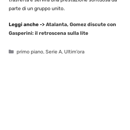
parte di un gruppo unito.
Leggi anche ->
Atalanta, Gomez discute con
Gasperini: il retroscena sulla lite
Categorie
primo piano
,
Serie A
,
Ultim'ora