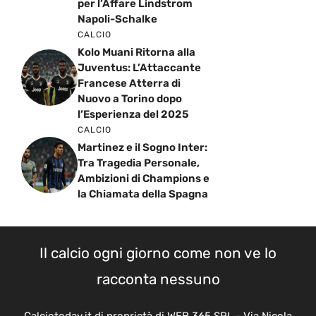
per l’Affare Lindstrom
Napoli-Schalke
CALCIO
Kolo Muani Ritorna alla
Juventus: L’Attaccante
Francese Atterra di
Nuovo a Torino dopo
l’Esperienza del 2025
CALCIO
Martinez e il Sogno Inter:
Tra Tragedia Personale,
Ambizioni di Champions e
la Chiamata della Spagna
Il calcio ogni giorno come non ve lo
racconta nessuno
Calciotoday.it di proprietà di WEB 365 SRL - Via Nicola