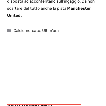
disposta ad accontentarlo sull’ingaggio. Da non
scartare del tutto anche la pista
Manchester
United.
Categorie
Calciomercato
,
Ultim'ora
ARTICOLI RECENTI