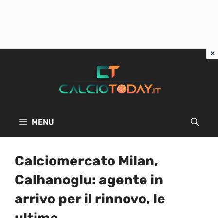
Vai
al
contenuto
MENU
Calciomercato Milan,
Calhanoglu: agente in
arrivo per il rinnovo, le
ultime