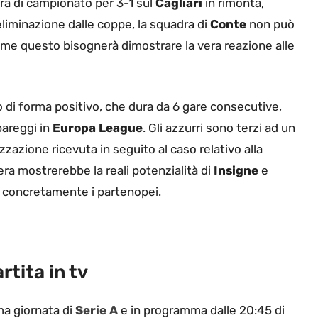
ara di campionato per 3-1 sul
Cagliari
in rimonta,
eliminazione dalle coppe, la squadra di
Conte
non può
ome questo bisognerà dimostrare la vera reazione alle
 di forma positivo, che dura da 6 gare consecutive,
pareggi in
Europa League
. Gli azzurri sono terzi ad un
izzazione ricevuta in seguito al caso relativo alla
era mostrerebbe la reali potenzialità di
Insigne
e
 concretamente i partenopei.
rtita in tv
ma giornata di
Serie A
e in programma dalle 20:45 di