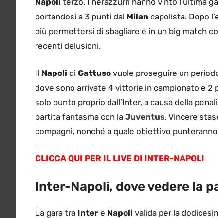
Napoli
terzo. I nerazzurri hanno vinto l’ultima g
portandosi a 3 punti dal
Milan
capolista. Dopo l’
più permettersi di sbagliare e in un big match c
recenti delusioni.
Il
Napoli
di
Gattuso
vuole proseguire un periodo
dove sono arrivate 4 vittorie in campionato e 2 
solo punto proprio dall’Inter, a causa della penal
partita fantasma con la
Juventus
. Vincere stas
compagni, nonché a quale obiettivo punteranno
CLICCA QUI PER IL LIVE DI INTER-NAPOLI
Inter-Napoli, dove vedere la pa
La gara tra
Inter
e
Napoli
valida per la dodicesi