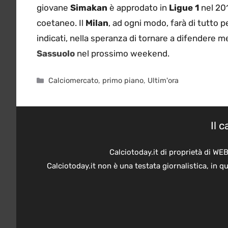
giovane
Simakan
è approdato in
Ligue 1
nel 201
coetaneo. Il
Milan
, ad ogni modo, farà di tutto p
indicati, nella speranza di tornare a difendere 
Sassuolo
nel prossimo weekend.
Categorie
Calciomercato
,
primo piano
,
Ultim'ora
Il 
Calciotoday.it di proprietà di WE
Calciotoday.it non è una testata giornalistica, in 