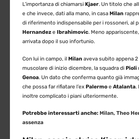
L’importanza di chiamarsi
Kjaer
. Un titolo che 
e che invece, dati alla mano, in casa
Milan
rappre
di riferimento indispensabile per i rossoneri, al 
Hernandez
e
Ibrahimovic
. Meno appariscente,
arrivata dopo il suo infortunio.
Con lui in campo, il
Milan
aveva subito appena 2 go
muscolare di inizio dicembre, la squadra di
Pioli
Genoa
. Un dato che conferma quanto già immagi
che possa far rifiatare l’ex
Palermo
e
Atalanta
.
inoltre complicato i piani ulteriormente.
Potrebbe interessarti anche:
Milan, Theo Her
assenza