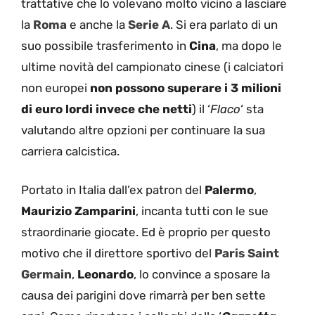
trattative che lo volevano molto vicino a lasciare
la
Roma
e anche la
Serie A
. Si era parlato di un
suo possibile trasferimento in
Cina
, ma dopo le
ultime novità del campionato cinese (i calciatori
non europei
non possono superare i 3 milioni
di euro lordi invece che netti
) il ‘
Flaco
‘ sta
valutando altre opzioni per continuare la sua
carriera calcistica.
Portato in Italia dall’ex patron del
Palermo
,
Maurizio Zamparini
, incanta tutti con le sue
straordinarie giocate. Ed è proprio per questo
motivo che il direttore sportivo del
Paris Saint
Germain
,
Leonardo
, lo convince a sposare la
causa dei parigini dove rimarrà per ben sette