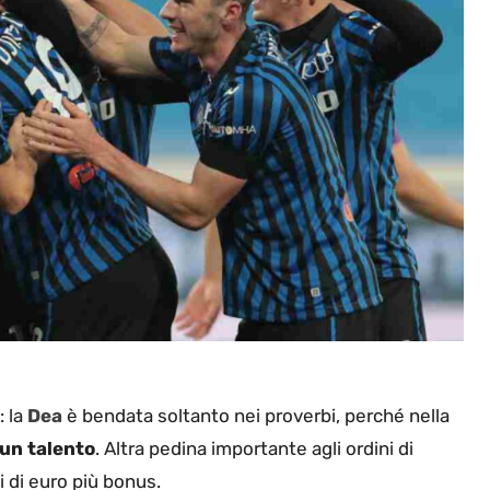
: la
Dea
è bendata soltanto nei proverbi, perché nella
un talento
. Altra pedina importante agli ordini di
i di euro più bonus.