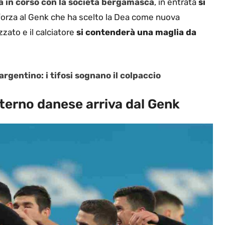
a in corso con la società bergamasca
, in entrata
si
forza al Genk che ha scelto la Dea come nuova
zzato e il calciatore
si contenderà una maglia da
rgentino: i tifosi sognano il colpaccio
esterno danese arriva dal Genk