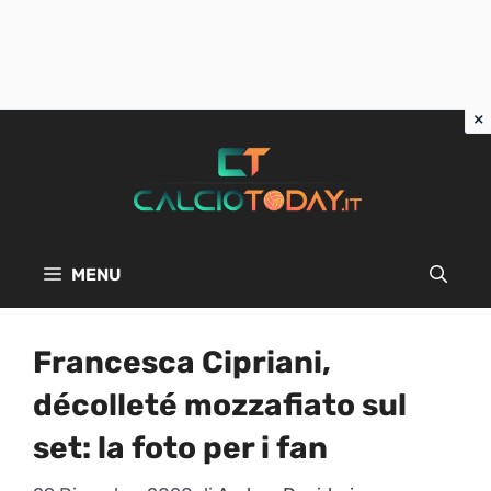
Vai
al
contenuto
MENU
Francesca Cipriani,
décolleté mozzafiato sul
set: la foto per i fan