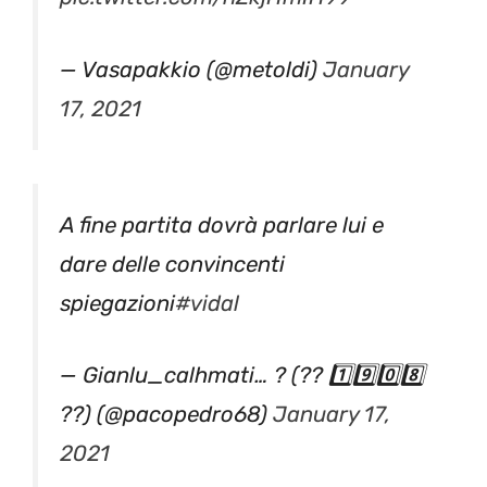
— Vasapakkio (@metoldi)
January
17, 2021
A fine partita dovrà parlare lui e
dare delle convincenti
spiegazioni
#vidal
— Gianlu_calhmati… ? (?? 1️⃣9️⃣0️⃣8️⃣
??) (@pacopedro68)
January 17,
2021