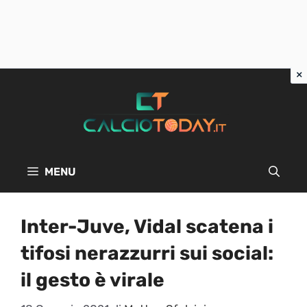
Vai
al
contenuto
MENU
Inter-Juve, Vidal scatena i
tifosi nerazzurri sui social:
il gesto è virale