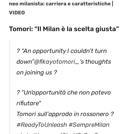
neo milanista: carriera e caratteristiche |
VIDEO
Tomori: “Il Milan è la scelta giusta”
?️ “An opportunity I couldn’t turn
down”
@fikayotomori_
’s thoughts
on joining us ?
?️ "Un'opportunità che non potevo
rifiutare"
Tomori sull’approdo in rossonero ?
#ReadyToUnleash
#SempreMilan