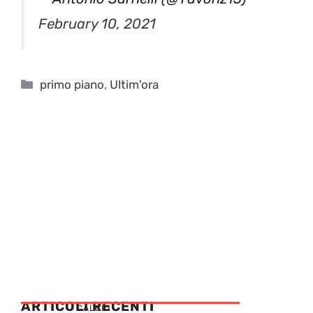
February 10, 2021
Categorie
primo piano
,
Ultim'ora
ARTICOLI RECENTI
CALCIO
Serie D: Milan Futuro