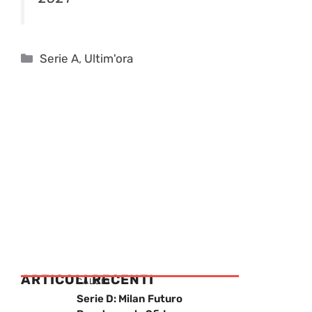
Categorie
Serie A
,
Ultim'ora
ARTICOLI RECENTI
CALCIO
Serie D: Milan Futuro