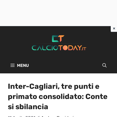
Vai
al
contenuto
MENU
Inter-Cagliari, tre punti e
primato consolidato: Conte
si sbilancia