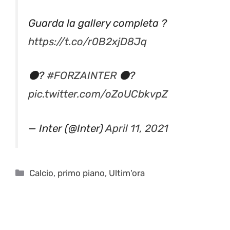
Guarda la gallery completa ?
https://t.co/r0B2xjD8Jq
⚫️?
#FORZAINTER
⚫️?
pic.twitter.com/oZoUCbkvpZ
— Inter (@Inter)
April 11, 2021
Categorie
Calcio
,
primo piano
,
Ultim'ora