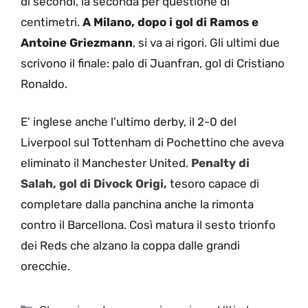
di secondi, la seconda per questione di
centimetri.
A Milano, dopo i gol di Ramos e
Antoine Griezmann
, si va ai rigori. Gli ultimi due
scrivono il finale: palo di Juanfran, gol di Cristiano
Ronaldo.
E’ inglese anche l’ultimo derby, il 2-0 del
Liverpool sul Tottenham di Pochettino che aveva
eliminato il Manchester United.
Penalty di
Salah, gol di Divock Origi,
tesoro capace di
completare dalla panchina anche la rimonta
contro il Barcellona. Così matura il sesto trionfo
dei Reds che alzano la coppa dalle grandi
orecchie.
Categorie