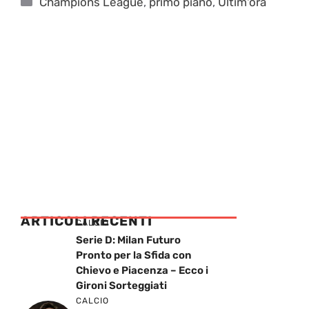
Champions League
,
primo piano
,
Ultim'ora
ARTICOLI RECENTI
CALCIO
Serie D: Milan Futuro
Pronto per la Sfida con
Chievo e Piacenza – Ecco i
Gironi Sorteggiati
CALCIO