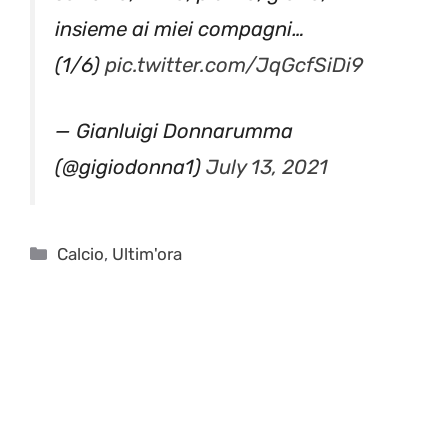
insieme ai miei compagni…
(1/6)
pic.twitter.com/JqGcfSiDi9
— Gianluigi Donnarumma
(@gigiodonna1)
July 13, 2021
Categorie
Calcio
,
Ultim'ora