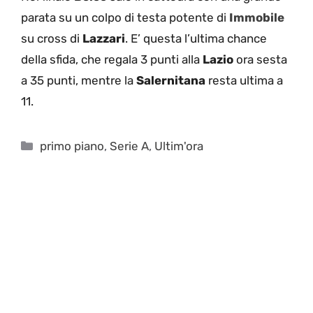
parata su un colpo di testa potente di
Immobile
su cross di
Lazzari
. E’ questa l’ultima chance
della sfida, che regala 3 punti alla
Lazio
ora sesta
a 35 punti, mentre la
Salernitana
resta ultima a
11.
Categorie
primo piano
,
Serie A
,
Ultim'ora