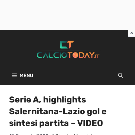
Vai
al
contenuto
MENU
Serie A, highlights
Salernitana-Lazio gol e
sintesi partita – VIDEO