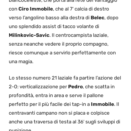
biancoceleste, che porta alla rete del vantaggio
con
Ciro Immobile
, che al 7′ calcia di destro
verso l’angolino basso alla destra di
Belec
, dopo
uno splendido assist di tacco volante di
Milinkovic-Savic
. Il centrocampista laziale,
senza neanche vedere il proprio compagno,
riesce comunque a servirlo perfettamente con
una magia.
Lo stesso numero 21 laziale fa partire l’azione del
2-0: verticalizzazione per
Pedro
, che scatta in
profondità, entra in area e serve il pallone
perfetto per il più facile dei tap-in a
Immobile
. Il
centravanti campano non si placa e colpisce
anche una traversa di testa al 36′ sugli sviluppi di
punizione.