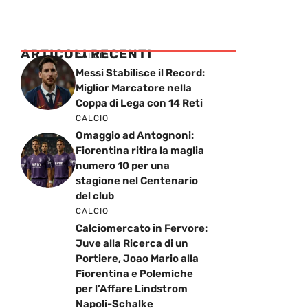
ARTICOLI RECENTI
CALCIO
Messi Stabilisce il Record:
Miglior Marcatore nella
Coppa di Lega con 14 Reti
CALCIO
Omaggio ad Antognoni:
Fiorentina ritira la maglia
numero 10 per una
stagione nel Centenario
del club
CALCIO
Calciomercato in Fervore:
Juve alla Ricerca di un
Portiere, Joao Mario alla
Fiorentina e Polemiche
per l’Affare Lindstrom
Napoli-Schalke