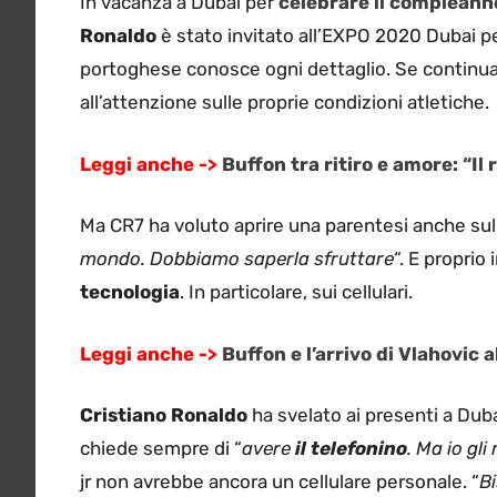
In vacanza a Dubai per
celebrare il complean
Ronaldo
è stato invitato all’EXPO 2020 Dubai per
portoghese conosce ogni dettaglio. Se continua a
all’attenzione sulle proprie condizioni atletiche.
Leggi anche ->
Buffon tra ritiro e amore: “Il 
Ma CR7 ha voluto aprire una parentesi anche sull
mondo. Dobbiamo saperla sfruttare
“. E proprio
tecnologia
. In particolare, sui cellulari.
Leggi anche ->
Buffon e l’arrivo di Vlahovic 
Cristiano Ronaldo
ha svelato ai presenti a Dub
chiede sempre di “
avere
il telefonino
. Ma io gl
jr non avrebbe ancora un cellulare personale. “
Bi