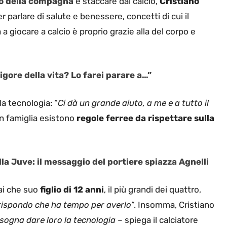
no della compagna
e staccare dal calcio,
Cristiano
 parlare di salute e benessere, concetti di cui il
 giocare a calcio è proprio grazie alla del corpo e
rigore della vita? Lo farei parare a…”
a tecnologia: “
Ci dà un grande aiuto, a me e a tutto il
 in famiglia esistono
regole ferree da rispettare sulla
alla Juve: il messaggio del portiere spiazza Agnelli
ai che suo
figlio di 12 anni
, il più grandi dei quattro,
i rispondo che ha tempo per averlo
“. Insomma, Cristiano
sogna dare loro la tecnologia
– spiega il calciatore