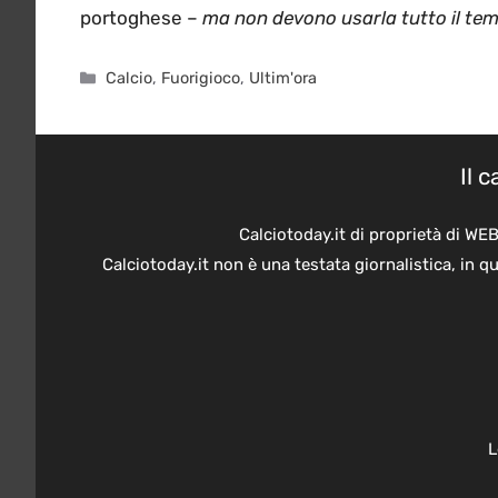
portoghese –
ma non devono usarla tutto il te
Categorie
Calcio
,
Fuorigioco
,
Ultim'ora
Il 
Calciotoday.it di proprietà di WE
Calciotoday.it non è una testata giornalistica, in 
L