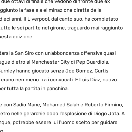
ei due ottavi di finale che vedono di fronte due ex
raggiunto la fase a a eliminazione diretta della
dieci anni. Il Liverpool, dal canto suo, ha completato
tutte le sei partite nel girone, traguardo mai raggiunto
uesta edizione.
tarsi a San Siro con un’abbondanza offensiva quasi
ague dietro al Manchester City di Pep Guardiola,
l Burnley hanno giocato senza Joe Gomez, Curtis
 erano nemmeno tra i convocati. E Luis Diaz, nuovo
per tutta la partita in panchina.
dente con Sadio Mane, Mohamed Salah e Roberto Firmino,
dietro nelle gerarchie dopo l’esplosione di Diogo Jota. A
unque, potrebbe essere lui l’uomo scelto per guidare
az.