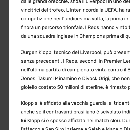
dalle grandi orecchie, sfida il Liverpool in uno d
vincitrici del trofeo. L’Inter, ricorda la UEFA, ha 
competizione per l’undicesima volta, la prima in 
finora un percorso trionfale. I Reds hanno vinto 
da una squadra inglese in Champions prima di q
Jurgen Klopp, tecnico del Liverpool, può presen
senza precedenti. I Reds, secondi in Premier Le
nell’ultima partita di campionato vinta contro i
Jones, Takumi Minamino e Divock Origi, che non
gioiello costato 50 milioni di sterline, è rimasto 
Klopp si è affidato alla vecchia guardia, al tri
anche se il centravanti brasiliano è scivolato in
lui Klopp si è spesso affidato nei match clou. D
l’attacco a San Siro insieme a Salah e Mane o Di