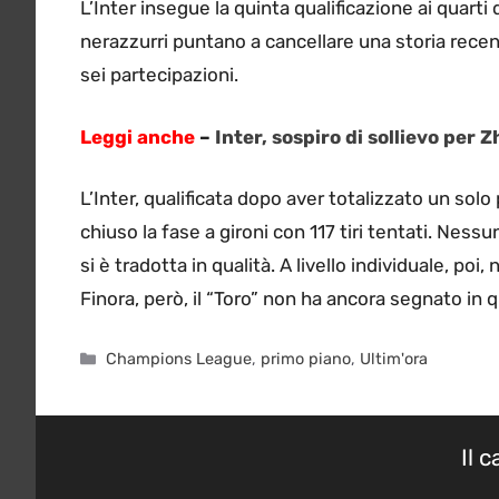
L’Inter insegue la quinta qualificazione ai quarti
nerazzurri puntano a cancellare una storia recen
sei partecipazioni.
Leggi anche
–
Inter, sospiro di sollievo per Z
L’Inter, qualificata dopo aver totalizzato un so
chiuso la fase a gironi con 117 tiri tentati. Ness
si è tradotta in qualità. A livello individuale, po
Finora, però, il “Toro” non ha ancora segnato i
Categorie
Champions League
,
primo piano
,
Ultim'ora
Il 