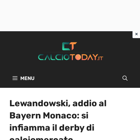
Vai
al
contenuto
MENU
Lewandowski, addio al
Bayern Monaco: si
infiamma il derby di
calciomercato