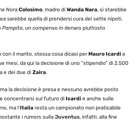
che Nora
Colosimo
, madre di
Wanda Nara
, si starebbe
a sarebbe quella di prendersi cura dei sette nipoti.
o
Pampita
, un compenso in denaro piuttosto
con il marito, stessa cosa dicasi per
Mauro Icardi
e
mesi, da qui la decisione di uno “stipendio” di 2.500
da e dei due di
Zaira
.
, ma la decisione è presa e nessuno avrebbe posto
he concentrarsi sul futuro di
Icardi
e anche sulle
no, ma l’
Italia
resta un campionato non praticabile
onostante i rumors sulla
Juventus
, infatti, alla fine