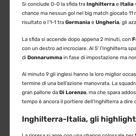
Si conclude 0-0 la sfida tra
Inghilterra
e
Italia
v
chance ma nessun gol nel big match giocato 11 m
risultato e l’1-1 tra
Germania
e
Ungheria
, gli a
La sfida si accende dopo appena 2 minuti, con
F
con un destro ad incrociare. Al 5′ l’Inghilterra s
di
Donnarumma
in fase di impostazione ma non 
Al minuto 9 gli inglesi hanno la loro miglior oc
termine di una bell’azione manovrata. La squadr
gran pallone da
Di Lorenzo
, ma che spara addo
tempo è ancora il portiere dell’Inghilterra a dire
Inghilterra-Italia, gli highligh
La ripresa si apre con una chance colossale per