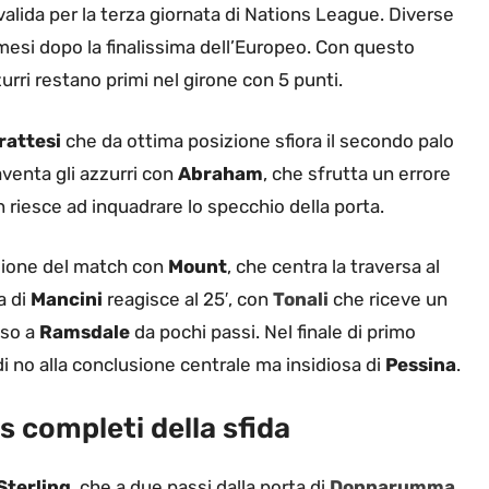
alida per la terza giornata di Nations League. Diverse
esi dopo la finalissima dell’Europeo. Con questo
zzurri restano primi nel girone con 5 punti.
rattesi
che da ottima posizione sfiora il secondo palo
paventa gli azzurri con
Abraham
, che sfrutta un errore
riesce ad inquadrare lo specchio della porta.
casione del match con
Mount
, che centra la traversa al
a di
Mancini
reagisce al 25′, con
Tonali
che riceve un
sso a
Ramsdale
da pochi passi. Nel finale di primo
 di no alla conclusione centrale ma insidiosa di
Pessina
.
ts completi della sfida
Sterling
, che a due passi dalla porta di
Donnarumma