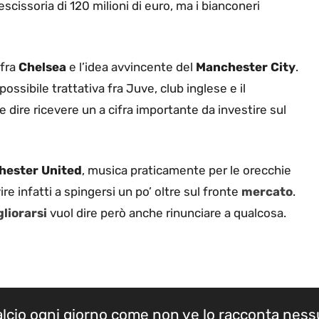
scissoria di 120 milioni di euro, ma i bianconeri
 fra
Chelsea
e l’idea avvincente del
Manchester City
.
ossibile trattativa fra Juve, club inglese e il
 dire ricevere un a cifra importante da investire sul
hester United
, musica praticamente per le orecchie
vire infatti a spingersi un po’ oltre sul fronte
mercato
.
liorarsi
vuol dire però anche rinunciare a qualcosa.
calcio ogni giorno come non ve lo racconta nes