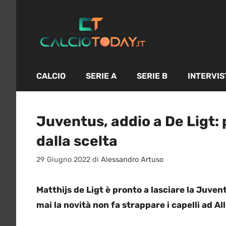
Vai
al
contenuto
CALCIO
SERIE A
SERIE B
INTERVIS
Juventus, addio a De Ligt: 
dalla scelta
29 Giugno 2022
di
Alessandro Artuso
Matthijs de Ligt è pronto a lasciare la Juve
mai la novità non fa strappare i capelli ad All