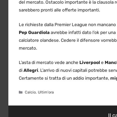
del mercato. Ostacolo importante è la clausola re
sarebbero pronti alle offerte importanti.
Le richieste dalla Premier League non mancano
Pep Guardiola
avrebbe infatti dato l’ok per una p
calciatore olandese. Cedere il difensore vorrebbe
mercato.
L’asta di mercato vede anche
Liverpool
e
Manc
di
Allegri
. L’arrivo di nuovi capitali potrebbe ser
Certamente si tratta di un addio importante,
mig
Categorie
Calcio
,
Ultim'ora
Il 