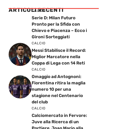
ARTICOLI RECENTI
CALCIO
Serie D: Milan Futuro
Pronto per la Sfida con
Chievo e Piacenza – Ecco i
Gironi Sorteggiati
CALCIO
Messi Stabilisce il Record:
Miglior Marcatore nella
Coppa di Lega con 14 Reti
CALCIO
Omaggio ad Antognoni:
Fiorentina ritira la maglia
numero 10 per una
stagione nel Centenario
del club
CALCIO
Calciomercato in Fervore:
Juve alla Ricerca di un
Portiere, Joao Mario alla