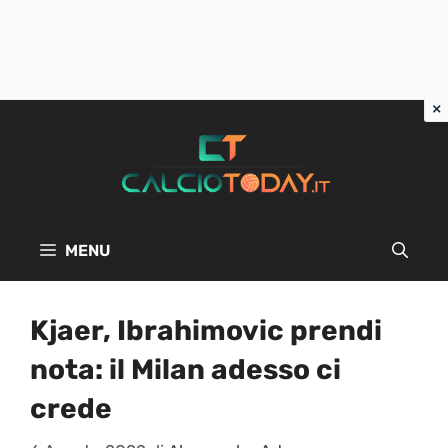
Vai
al
contenuto
MENU
Kjaer, Ibrahimovic prendi
nota: il Milan adesso ci
crede