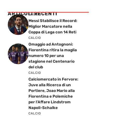
ARTICOLI RECENTI
CALCIO
Messi Stabilisce il Record:
Miglior Marcatore nella
Coppa di Lega con 14 Reti
CALCIO
Omaggio ad Antognoni:
Fiorentina ritira la maglia
numero 10 per una
stagione nel Centenario
del club
CALCIO
Calciomercato in Fervore:
Juve alla Ricerca di un
Portiere, Joao Mario alla
Fiorentina e Polemiche
per l’Affare Lindstrom
Napoli-Schalke
CALCIO