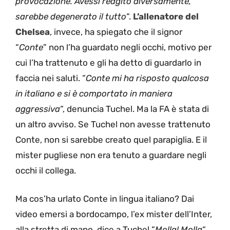
provocazione. Avessi reagito diversamente,
sarebbe degenerato il tutto
“.
L’allenatore del
Chelsea
, invece, ha spiegato che il signor
“
Conte
” non l’ha guardato negli occhi, motivo per
cui l’ha trattenuto e gli ha detto di guardarlo in
faccia nei saluti. “
Conte mi ha risposto qualcosa
in italiano e si è comportato in maniera
aggressiva
“, denuncia Tuchel. Ma la FA è stata di
un altro avviso. Se Tuchel non avesse trattenuto
Conte, non si sarebbe creato quel parapiglia. E il
mister pugliese non era tenuto a guardare negli
occhi il collega.
Ma cos’ha urlato Conte in lingua italiano? Dai
video emersi a bordocampo, l’ex mister dell’Inter,
alla stretta di mano, dice a Tuchel “
Molla! Molla
“,