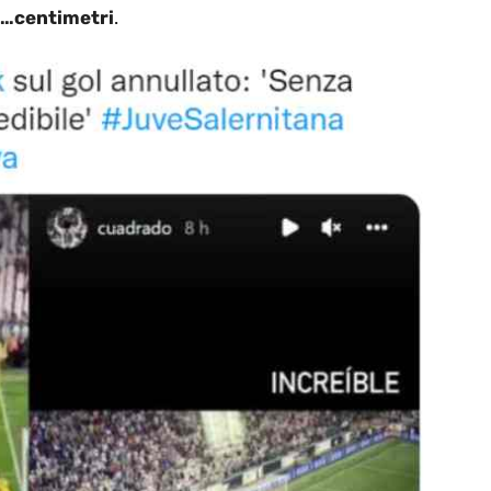
i…centimetri
.