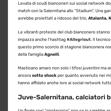
Levata di scudi bianconeri sui social network do
match con la Salernitana allo “Stadium”. Una gara
avrebbe proiettati a ridosso del trio,
Atalanta, N
Le vibranti proteste del club bianconero stanno 
impazza anche l’hashtag
#Allegriout
. Il tecnic
questo primo scorcio di stagione bianconera non 
della famiglia
Agnelli
.
Masticano amaro non solo i tifosi juventini ma anc
ancora
sotto shock
per quanto avvenuto nei min
hanno affidato anche loro ai social network tutta
Juve-Salernitana, calciatori b
Un finale così “pirotecnico” non se lo sarebbe a