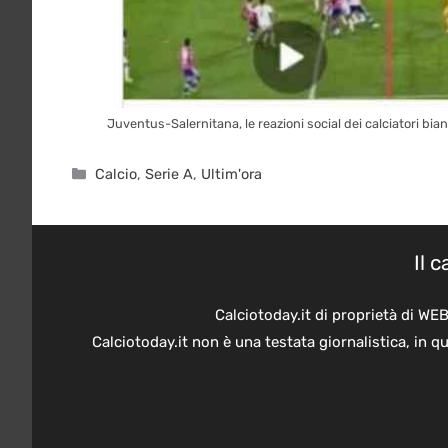
Juventus-Salernitana, le reazioni social dei calciatori bian
Categorie
Calcio
,
Serie A
,
Ultim'ora
Il 
Calciotoday.it di proprietà di WE
Calciotoday.it non è una testata giornalistica, in 