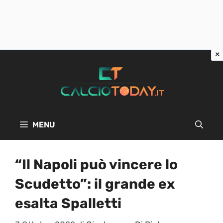
Vai
al
contenuto
MENU
“Il Napoli può vincere lo
Scudetto”: il grande ex
esalta Spalletti