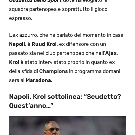
Gazzetta dello Sport
dove ha elogiato la
squadra partenopea e soprattutto il gioco
espresso.
L’ex azzurro, che ha parlato del momento in casa
Napoli
, è
Ruud Krol
, ex difensore con un
passato sia nel club partenopeo che nell’
Ajax
.
Krol
è stato intervistato proprio in quanto ex
della sfida di
Champions
in programma domani
sera al
Maradona.
Napoli, Krol sottolinea: “Scudetto?
Quest’anno…”