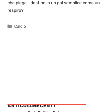
che piega il destino, o un gol semplice come un
respiro?
Categorie
Calcio
ARTICOLI RECENTI
CALCIO