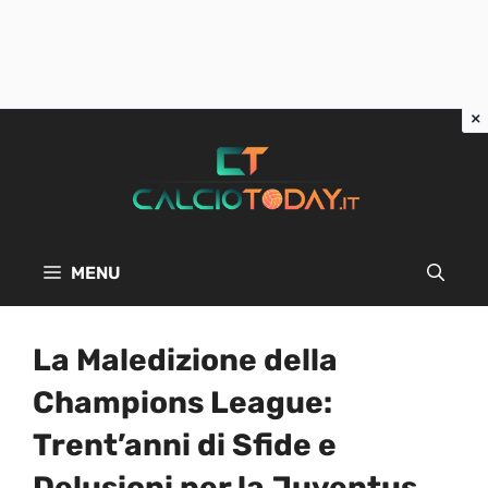
Vai
al
contenuto
MENU
La Maledizione della
Champions League:
Trent’anni di Sfide e
Delusioni per la Juventus