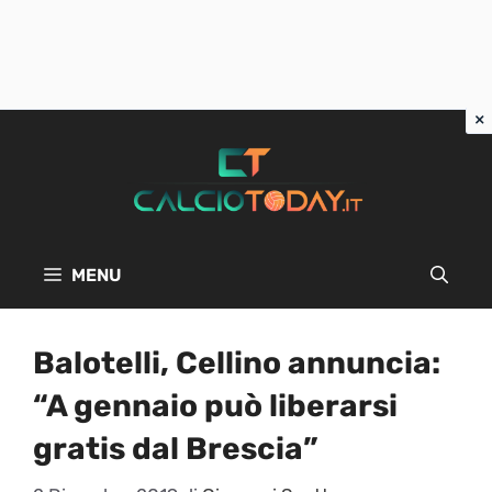
Vai
al
contenuto
MENU
Balotelli, Cellino annuncia:
“A gennaio può liberarsi
gratis dal Brescia”