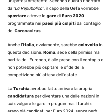
un’ipotesi differente. Secondo quanto riportato
da
“La Repubblica”
, il capo della
Uefa
vorrebbe
spostare
altrove le
gare
di
Euro 2020
programmate nei
paesi più colpiti
dal contagio
del
Coronavirus
.
Anche l’
Italia
, ovviamente, sarebbe
coinvolta
in
questa decisione.
Roma
, sede della primissima
partita dell’Europeo, è alle prese con il contagio e
non potrebbe più ospitare le sfide della
competizione più attesa dell’estate.
La
Turchia
avrebbe fatto arrivare la propria
candidatura
per diventare una delle nazioni in
cui svolgere le gare in programma. I turchi si
erano già candidati per Euro 2024, senza però