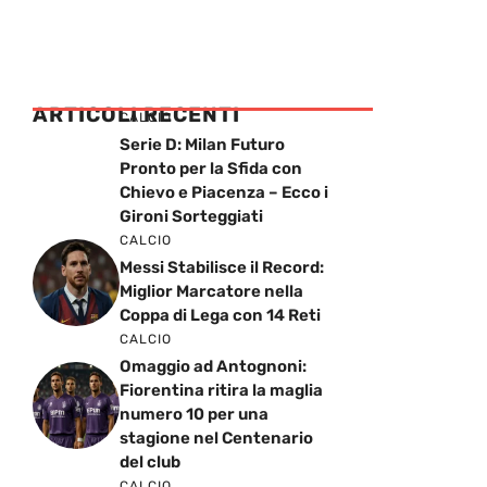
ARTICOLI RECENTI
CALCIO
Serie D: Milan Futuro
Pronto per la Sfida con
Chievo e Piacenza – Ecco i
Gironi Sorteggiati
CALCIO
Messi Stabilisce il Record:
Miglior Marcatore nella
Coppa di Lega con 14 Reti
CALCIO
Omaggio ad Antognoni:
Fiorentina ritira la maglia
numero 10 per una
stagione nel Centenario
del club
CALCIO