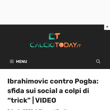
Vai
al
contenuto
MENU
Ibrahimovic contro Pogba:
sfida sui social a colpi di
“trick” | VIDEO