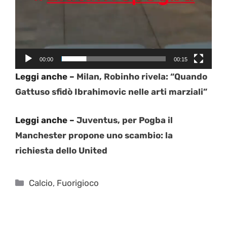
00:00
00:15
Leggi anche –
Milan, Robinho rivela: “Quando
Gattuso sfidò Ibrahimovic nelle arti marziali”
Leggi anche –
Juventus, per Pogba il
Manchester propone uno scambio: la
richiesta dello United
Categorie
Calcio
,
Fuorigioco