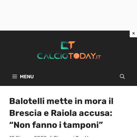
Vai
al
contenuto
MENU
Balotelli mette in mora il
Brescia e Raiola accusa:
“Non fanno i tamponi”