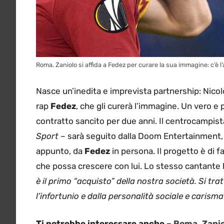
Roma, Zaniolo si affida a Fedez per curare la sua immagine: c’è 
Nasce un’inedita e imprevista partnership: Nico
rap
Fedez
, che gli curerà l’immagine. Un vero e 
contratto sancito per due anni. Il centrocampist
Sport
– sarà seguito dalla Doom Entertainment,
appunto, da
Fedez
in persona. Il progetto è di 
che possa crescere con lui. Lo stesso cantante
è il primo “acquisto” della nostra società. Si tr
l’infortunio e dalla personalità sociale e carisma
Ti potrebbe interessare anche –
Roma, Zanio