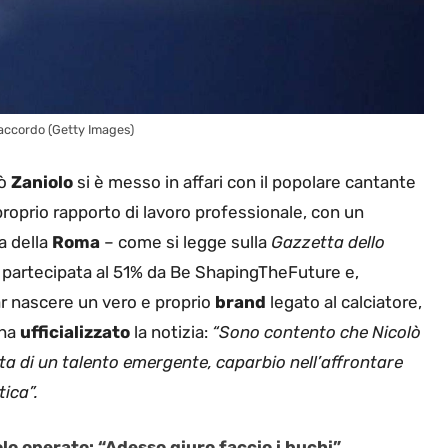
l’accordo (Getty Images)
lò
Zaniolo
si è messo in affari con il popolare cantante
proprio rapporto di lavoro professionale, con un
a della
Roma
– come si legge sulla
Gazzetta dello
 partecipata al 51% da Be ShapingTheFuture e,
far nascere un vero e proprio
brand
legato al calciatore,
 ha
ufficializzato
la notizia:
“Sono contento che Nicolò
atta di un talento emergente, caparbio nell’affrontare
tica”.
lo operato: “Adesso giuro faccio i buchi”