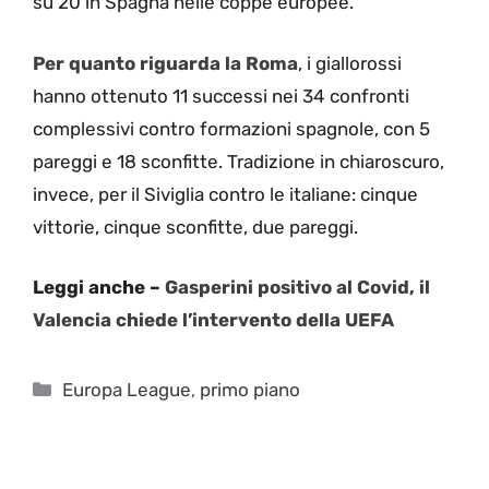
su 20 in Spagna nelle coppe europee.
Per quanto riguarda la Roma
, i giallorossi
hanno ottenuto 11 successi nei 34 confronti
complessivi contro formazioni spagnole, con 5
pareggi e 18 sconfitte. Tradizione in chiaroscuro,
invece, per il Siviglia contro le italiane: cinque
vittorie, cinque sconfitte, due pareggi.
Leggi anche –
Gasperini positivo al Covid, il
Valencia chiede l’intervento della UEFA
Categorie
Europa League
,
primo piano