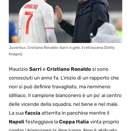
Juventus, Cristiano Ronaldo-Sarri: è gelo. Il retroscena (Getty
Images)
Maurizio
Sarri
e
Cristiano Ronaldo
si sono
conosciuti un anno fa. L’inizio di un rapporto che
non si può definire travagliato, ma nemmeno
idilliaco. Il campione bianconero è un po’ al centro
delle vicende della squadra, nel bene e nel male.
La sua
faccia
atterrita in panchina mentre il
Napoli
festeggiava la
Coppa Italia
vinta proprio
contro i bianconeri la dice lunga. Non è abituato