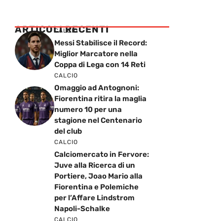
ARTICOLI RECENTI
CALCIO
Messi Stabilisce il Record:
Miglior Marcatore nella
Coppa di Lega con 14 Reti
CALCIO
Omaggio ad Antognoni:
Fiorentina ritira la maglia
numero 10 per una
stagione nel Centenario
del club
CALCIO
Calciomercato in Fervore:
Juve alla Ricerca di un
Portiere, Joao Mario alla
Fiorentina e Polemiche
per l’Affare Lindstrom
Napoli-Schalke
CALCIO