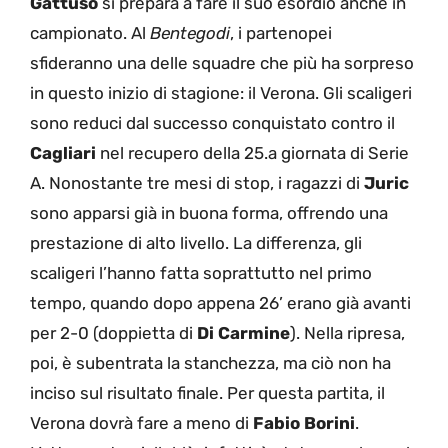
Gattuso
si prepara a fare il suo esordio anche in
campionato. Al
Bentegodi
, i partenopei
sfideranno una delle squadre che più ha sorpreso
in questo inizio di stagione: il Verona. Gli scaligeri
sono reduci dal successo conquistato contro il
Cagliari
nel recupero della 25.a giornata di Serie
A. Nonostante tre mesi di stop, i ragazzi di
Juric
sono apparsi già in buona forma, offrendo una
prestazione di alto livello. La differenza, gli
scaligeri l’hanno fatta soprattutto nel primo
tempo, quando dopo appena 26’ erano già avanti
per 2-0 (doppietta di
Di Carmine
). Nella ripresa,
poi, è subentrata la stanchezza, ma ciò non ha
inciso sul risultato finale. Per questa partita, il
Verona dovrà fare a meno di
Fabio Borini
.