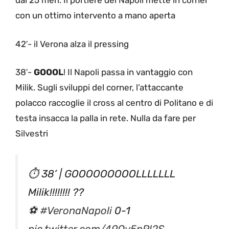
dai 25 meri. Il portiere del Napoli mette in corner
con un ottimo intervento a mano aperta
42′- il Verona alza il pressing
38′-
GOOOL
! Il Napoli passa in vantaggio con
Milik. Sugli sviluppi del corner, l’attaccante
polacco raccoglie il cross al centro di Politano e di
testa insacca la palla in rete. Nulla da fare per
Silvestri
⏱ 38’ | GOOOOOOOOOLLLLLLL
Milik!!!!!!!! ??
⚽
#VeronaNapoli
0-1
pic.twitter.com/49Qv5pPl2S