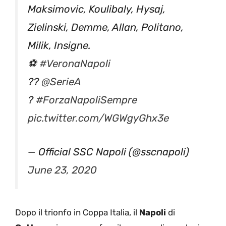
Maksimovic, Koulibaly, Hysaj,
Zielinski, Demme, Allan, Politano,
Milik, Insigne.
⚽
#VeronaNapoli
??
@SerieA
?
#ForzaNapoliSempre
pic.twitter.com/WGWgyGhx3e
— Official SSC Napoli (@sscnapoli)
June 23, 2020
Dopo il trionfo in Coppa Italia, il
Napoli
di