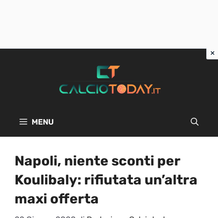
Vai
al
contenuto
MENU
Napoli, niente sconti per
Koulibaly: rifiutata un’altra
maxi offerta