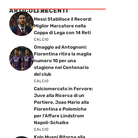
ARTICOLI RECENTI
CALCIO
Messi Stabilisce il Record:
Miglior Marcatore nella
Coppa di Lega con 14 Reti
CALCIO
Omaggio ad Antognoni:
Fiorentina ritira la maglia
numero 10 per una
stagione nel Centenario
del club
CALCIO
Calciomercato in Fervore:
Juve alla Ricerca di un
Portiere, Joao Mario alla
Fiorentina e Polemiche
per l’Affare Lindstrom
Napoli-Schalke
CALCIO
Kolo Muani Ritorna alla