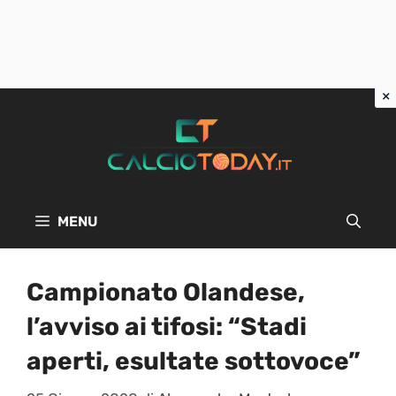
Vai
al
contenuto
MENU
Campionato Olandese,
l’avviso ai tifosi: “Stadi
aperti, esultate sottovoce”