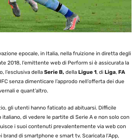
one epocale, in Italia, nella fruizione in diretta degli
tate 2018, l’emittente web di Perform si è assicurata la
o, l’esclusiva della
Serie B,
della
Ligue 1
, di
Liga
,
FA
 UFC senza dimenticare l’approdo nell’offerta dei due
vernali e quant’altro.
o, gli utenti hanno faticato ad abituarsi. Difficile
o italiano, di vedere le partite di Serie A e non solo con
ibuisce i suoi contenuti prevalentemente via web con
dei brand di smartphone e smart tv. Scaricata l’App,