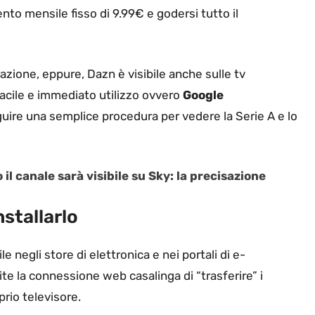
nto mensile fisso di 9.99€ e godersi tutto il
razione, eppure, Dazn è visibile anche sulle tv
 facile e immediato utilizzo ovvero
Google
eguire una semplice procedura per vedere la Serie A e lo
il canale sarà visibile su Sky: la precisazione
stallarlo
e negli store di elettronica e nei portali di e-
 la connessione web casalinga di “trasferire” i
prio televisore.