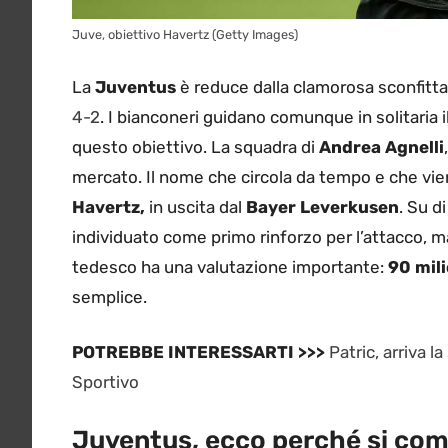
Juve, obiettivo Havertz (Getty Images)
La
Juventus
è reduce dalla clamorosa sconfitta
4-2
. I bianconeri guidano comunque in solitaria 
questo obiettivo. La squadra di
Andrea Agnelli
mercato. Il nome che circola da tempo e che vie
Havertz,
in uscita dal
Bayer Leverkusen
. Su d
individuato come primo rinforzo per l’attacco, ma
tedesco ha una valutazione importante:
90 mili
semplice.
POTREBBE INTERESSARTI >>>
Patric, arriva l
Sportivo
Juventus, ecco perché si com