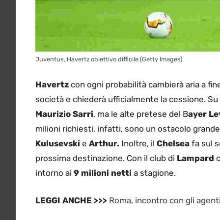
Juventus, Havertz obiettivo difficile (Getty Images)
Havertz
con ogni probabilità cambierà aria a fin
società e chiederà ufficialmente la cessione. Su d
Maurizio Sarri
, ma le alte pretese del B
ayer L
milioni richiesti, infatti, sono un ostacolo gran
Kulusevski
e
Arthur.
Inoltre, il
Chelsea
fa sul 
prossima destinazione. Con il club di
Lampard
c
intorno ai
9 milioni netti
a stagione.
LEGGI ANCHE >>>
Roma, incontro con gli agenti 