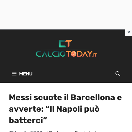
Vai
al
contenuto
MENU
Messi scuote il Barcellona e
avverte: “Il Napoli può
batterci”