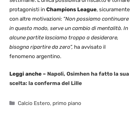
settimane. L’unica possibilità di riscatto è tornare
protagonisti in
Champions League
, sicuramente
con altre motivazioni:
“Non possiamo continuare
in questo modo, serve un cambio di mentalità. In
alcune partite lasciamo troppo a desiderare,
bisogna ripartire da zero”,
ha avvisato il
fenomeno argentino.
Leggi anche –
Napoli, Osimhen ha fatto la sua
scelta: la conferma del Lille
Categorie
Calcio Estero
,
primo piano