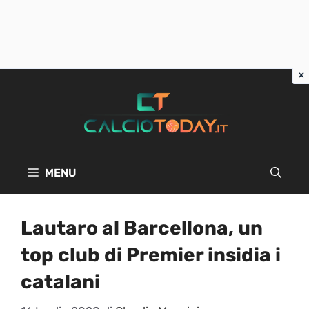
Vai
al
contenuto
MENU
Lautaro al Barcellona, un
top club di Premier insidia i
catalani