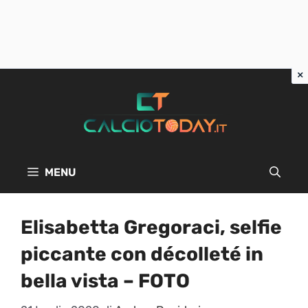
Vai
al
contenuto
MENU
Elisabetta Gregoraci, selfie
piccante con décolleté in
bella vista – FOTO