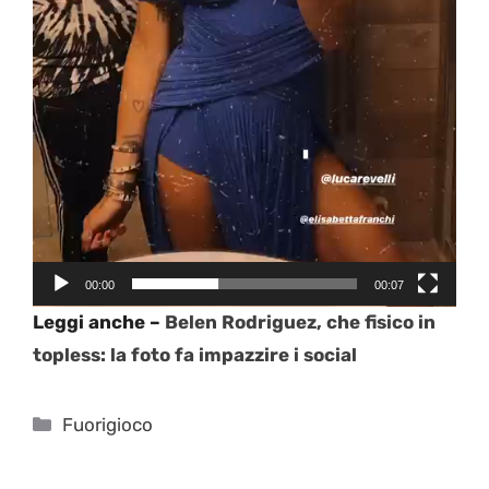
00:00
00:07
Leggi anche –
Belen Rodriguez, che fisico in
topless: la foto fa impazzire i social
Categorie
Fuorigioco