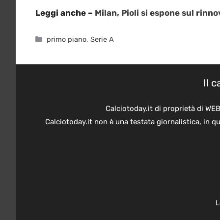
Leggi anche –
Milan, Pioli si espone sul rinn
Categorie
primo piano
,
Serie A
Il 
Calciotoday.it di proprietà di WE
Calciotoday.it non è una testata giornalistica, in 
L