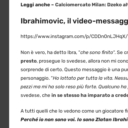
Leggi anche –
Calciomercato Milan: Dzeko alt
Ibrahimovic, il video-messagg
https://www.instagram.com/p/CDDn0nLJHqX
Non è vero, ha detto Ibra, “
che sono finito
“. Se 
presto
, prosegue lo svedese, allora non mi cono
sorprende di certo. Questo messaggio è una punta
personaggio. “
Ho lottato per tutta la vita. Nes
pezzi ma mi ha solo reso più forte. Qualcuno ha 
svedese, che
in se stesso ha imparato a cred
A tutti quelli che lo vedono come un giocatore fin
Perché io non sono voi. Io sono Zlatan Ibrah