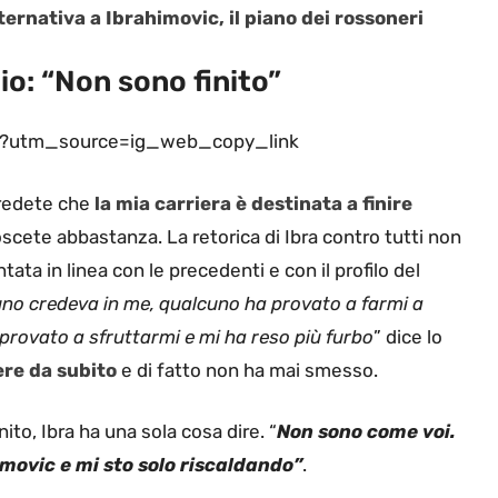
ernativa a Ibrahimovic, il piano dei rossoneri
io: “Non sono finito”
/?utm_source=ig_web_copy_link
credete che
la mia carriera è destinata a finire
scete abbastanza. La retorica di Ibra contro tutti non
ta in linea con le precedenti e con il profilo del
suno credeva in me, qualcuno ha provato a farmi a
provato a sfruttarmi e mi ha reso più furbo
” dice lo
ere da subito
e di fatto non ha mai smesso.
ito, Ibra ha una sola cosa dire. “
Non sono come voi.
imovic e mi sto solo riscaldando”
.