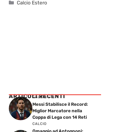
Categorie
Calcio Estero
ARTICOLI RECENTI
CALCIO
Messi Stabilisce il Record:
Miglior Marcatore nella
Coppa di Lega con 14 Reti
CALCIO
Omaggio ad Antognoni: