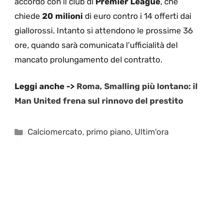
accordo con il club di
Premier League
, che
chiede
20 milioni
di euro contro i 14 offerti dai
giallorossi. Intanto si attendono le prossime 36
ore, quando sarà comunicata l’ufficialità del
mancato prolungamento del contratto.
Leggi anche ->
Roma, Smalling più lontano: il
Man United frena sul rinnovo del prestito
Categorie
Calciomercato
,
primo piano
,
Ultim'ora