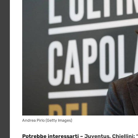
Andrea Pirlo (Getty Images)
Potrebbe interessarti –
Juventus, Chiellini: “