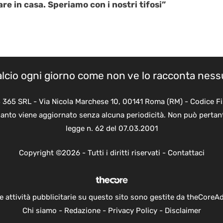
iare in casa. Speriamo con i nostri tifosi”
calcio ogni giorno come non ve lo racconta nes
B 365 SRL - Via Nicola Marchese 10, 00141 Roma (RM) - Codice Fi
quanto viene aggiornato senza alcuna periodicità. Non può pertant
legge n. 62 del 07.03.2001
Copyright ©2026 - Tutti i diritti riservati -
Contattaci
e attività pubblicitarie su questo sito sono gestite da theCoreA
Chi siamo
-
Redazione
-
Privacy Policy
-
Disclaimer