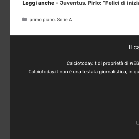
Leggi anche –
Juventus, Pirlo: “Felici di iniz
Categorie
primo piano
,
Serie A
Il 
Calciotoday.it di proprietà di WE
Calciotoday.it non è una testata giornalistica, in 
L