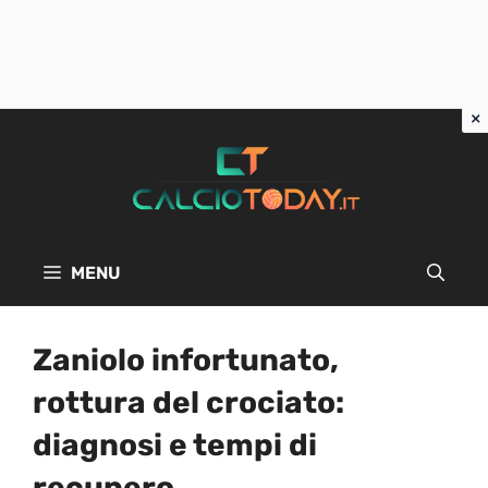
Vai
al
contenuto
MENU
Zaniolo infortunato,
rottura del crociato:
diagnosi e tempi di
recupero