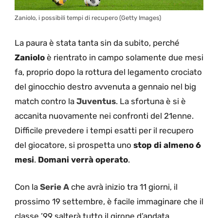
Zaniolo, i possibili tempi di recupero (Getty Images)
La paura è stata tanta sin da subito, perché
Zaniolo
è rientrato in campo solamente due mesi
fa, proprio dopo la rottura del legamento crociato
del ginocchio destro avvenuta a gennaio nel big
match contro la
Juventus
. La sfortuna è si è
accanita nuovamente nei confronti del 21enne.
Difficile prevedere i tempi esatti per il recupero
del giocatore, si prospetta uno
stop di almeno 6
mesi
.
Domani verrà operato
.
Con la
Serie A
che avrà inizio tra 11 giorni, il
prossimo 19 settembre, è facile immaginare che il
classe ’99 salterà tutto il girone d’andata.