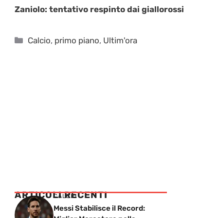
Zaniolo: tentativo respinto dai giallorossi
Categorie
Calcio
,
primo piano
,
Ultim'ora
ARTICOLI RECENTI
CALCIO
Messi Stabilisce il Record: