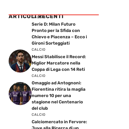
ARTICOLI RECENTI
CALCIO
Serie D: Milan Futuro
Pronto per la Sfida con
Chievo e Piacenza – Ecco i
Gironi Sorteggiati
CALCIO
Messi Stabilisce il Record:
Miglior Marcatore nella
Coppa di Lega con 14 Reti
CALCIO
Omaggio ad Antognoni:
Fiorentina ritira la maglia
numero 10 per una
stagione nel Centenario
del club
CALCIO
Calciomercato in Fervore:
Juve alla Ricerca di un